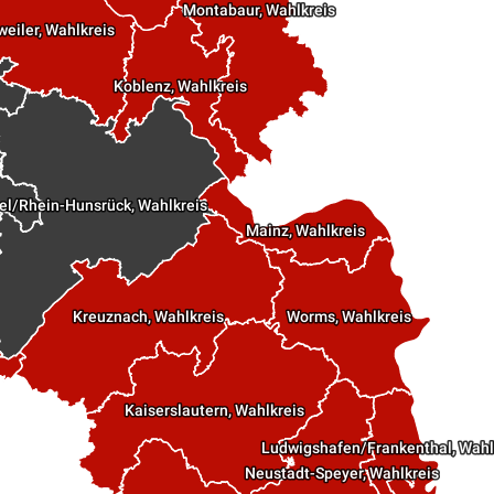
Montabaur, Wahlkreis
weiler, Wahlkreis
Koblenz, Wahlkreis
el/Rhein-Hunsrück, Wahlkreis
Mainz, Wahlkreis
Kreuznach, Wahlkreis
Worms, Wahlkreis
Kaiserslautern, Wahlkreis
Ludwigshafen/Frankenthal, Wahl
Neustadt-Speyer, Wahlkreis