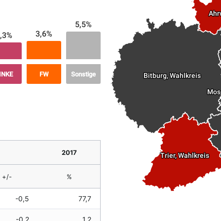
Ahr
5,5%
3,6%
,3%
INKE
FW
Sonstige
Bitburg, Wahlkreis
Mos
2017
Trier, Wahlkreis
+/-
%
-0,5
77,7
-0,2
1,2