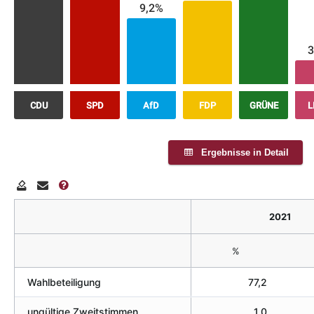
9,2%
3
CDU
SPD
AfD
FDP
GRÜNE
L
Ergebnisse in Detail
2021
%
Wahlbeteiligung
77,2
ungültige Zweitstimmen
1,0